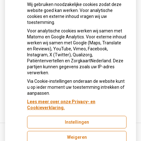
Wij gebruiken noodzakelijke cookies zodat deze
Sinds huisartsen afslankmedicijnen mogen voorschrijven,
website goed kan werken. Voor analytische
cookies en externe inhoud vragen wij uw
neemt gebruik toe
toestemming.
Schurft sinds corona geen vergeten ziekte meer: aantal
Voor analytische cookies werken wij samen met
uitbraken fors gestegen
Matomo en Google Analytics. Voor externe inhoud
Stoppen met afslankmedicijnen betekent zonder
werken wij samen met Google (Maps, Translate
leefstijlaanpassingen weer gewichtstoename
en Reviews), YouTube, Vimeo, Facebook,
Instagram, X (Twitter), Qualizorg,
Kookadvies drinkwater in provincie Utrecht vanwege
Patiëntenvertellen en ZorgkaartNederland. Deze
besmetting
partijen kunnen gegevens zoals uw IP-adres
Terugroepactie babyvoeding Nestlé: bacterie kan baby’s
verwerken.
ziek maken
Via Cookie-instellingen onderaan de website kunt
u op ieder moment uw toestemming intrekken of
aanpassen.
Lees meer over onze Privacy- en
Cookieverklaring.
Instellingen
Weigeren
Uw Zorg Online
|
Beheer