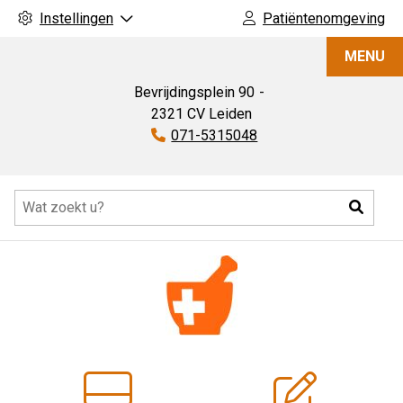
Instellingen
Patiëntenomgeving
Apotheek
MENU
de
Luifelbaan
Bevrijdingsplein
90
2321 CV
Leiden
Tel:
071-5315048
Hoofdmenu
Zoeke