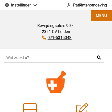
Instellingen
Patiëntenomgeving
Apotheek
MENU
de
Luifelbaan
Bevrijdingsplein
90
2321 CV
Leiden
Tel:
071-5315048
Hoofdmenu
Zoeke